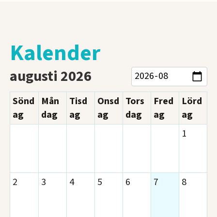
Kalender
augusti 2026
Sönd
Mån
Tisd
Onsd
Tors
Fred
Lörd
ag
dag
ag
ag
dag
ag
ag
1
2
3
4
5
6
7
8